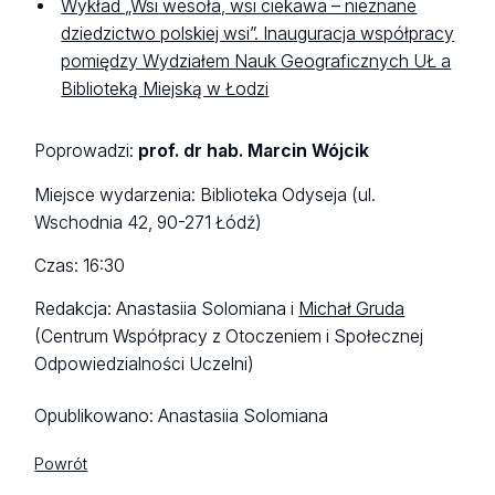
Wykład „Wsi wesoła, wsi ciekawa – nieznane
dziedzictwo polskiej wsi”. Inauguracja współpracy
pomiędzy Wydziałem Nauk Geograficznych UŁ a
Biblioteką Miejską w Łodzi
Poprowadzi:
prof. dr hab. Marcin Wójcik
Miejsce wydarzenia: Biblioteka Odyseja (ul.
Wschodnia 42, 90-271 Łódź)
Czas: 16:30
Redakcja: Anastasiia Solomiana i
Michał Gruda
(Centrum Współpracy z Otoczeniem i Społecznej
Odpowiedzialności Uczelni)
Opublikowano:
Anastasiia Solomiana
Powrót