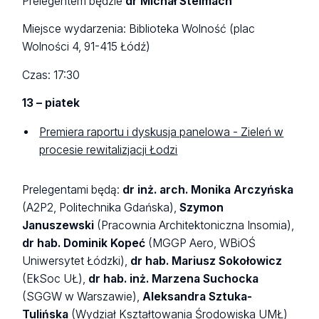
Prelegentem będzie
dr Michał Stelmach
Miejsce wydarzenia: Biblioteka Wolność (plac
Wolności 4, 91-415 Łódź)
Czas: 17:30
13 – piatek
Premiera raportu i dyskusja panelowa - Zieleń w
procesie rewitalizjacji Łodzi
Prelegentami będą:
dr inż. arch. Monika Arczyńska
(A2P2, Politechnika Gdańska),
Szymon
Januszewski
(Pracownia Architektoniczna Insomia),
dr hab. Dominik Kopeć
(MGGP Aero, WBiOŚ
Uniwersytet Łódzki),
dr hab. Mariusz Sokołowicz
(EkSoc UŁ),
dr hab. inż. Marzena Suchocka
(SGGW w Warszawie),
Aleksandra Sztuka-
Tulińska
(Wydział Kształtowania Środowiska UMŁ)