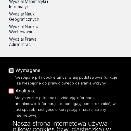
Wydział Matematyki i
Informatyki
Wydział Nauk
Geograficznych
Wydział Nauk o
Wychowaniu
Wydział Prawa i
Administracji
Na skróty
Poczta UŁ
Wymagane
USOSWeb
Niezbędne pliki cookie umożliwiają podstawowe funkcje
i są niezbędne do prawidłowego działania witryny.
Portal Pracowniczy
Analityka
Baza Aktów Własnych
Statystyczne pliki cookie zbierają informacje
Platforma e-learningowa
Moodle
anonimowo. Informacje te pomagają nam zrozumieć, w
jaki sposób nasi goście korzystają z naszej strony
Eksperci UŁ
internetowej.
Polityka Prywatności
Nasza strona internetowa używa
Dostępność
plików cookies (tzw. ciasteczka) w